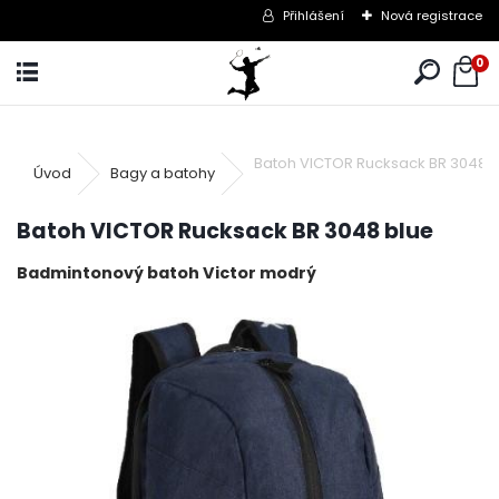
Přihlášení
Nová registrace
0
Batoh VICTOR Rucksack BR 3048 
Úvod
Bagy a batohy
Batoh VICTOR Rucksack BR 3048 blue
Badmintonový batoh Victor modrý