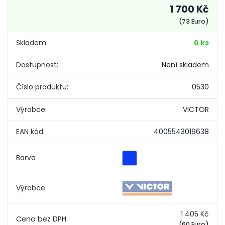
1 700 Kč
(73 Euro)
Skladem:
0 ks
Dostupnost:
Není skladem
Číslo produktu:
0530
Výrobce:
VICTOR
EAN kód:
4005543019638
Barva
Výrobce
1 405 Kč
(60 Euro)