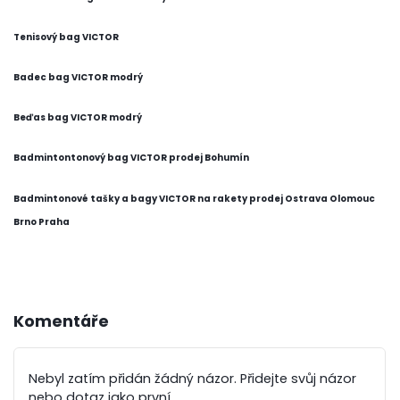
Tenisový bag VICTOR
Badec bag VICTOR modrý
Beďas bag VICTOR modrý
Badmintontonový bag VICTOR prodej Bohumín
Badmintonové tašky a bagy VICTOR na rakety prodej Ostrava Olomouc
Brno Praha
Komentáře
Nebyl zatím přidán žádný názor. Přidejte svůj názor
nebo dotaz jako první.