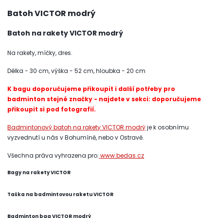
Batoh VICTOR modrý
Batoh na rakety VICTOR modrý
Na rakety, míčky, dres.
Délka - 30 cm, výška - 52 cm, hloubka - 20 cm
K bagu doporučujeme přikoupit i další potřeby pro
badminton stejné značky - najdete v sekci: doporučujeme
přikoupit si pod fotografií.
Badmintonový batoh na rakety VICTOR modrý
je k osobnímu
vyzvednutí u nás v Bohumíně, nebo v Ostravě.
Všechna práva vyhrazena pro:
www.bedas.cz
Bagy na rakety VICTOR
Taška na badmintovou raketu VICTOR
Badminton bag VICTOR modrý